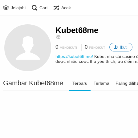
Jelajahi
Cari
Acak
Kubet68me
0
0
Ikuti
MENGIKUTI
PENGIKUT
https://kubet68.me/
Kubet nhà cái casino 
được nhiều cược thủ yêu thích, ưu điểm nạ
Gambar Kubet68me
Terbaru
Terlama
Paling dilih