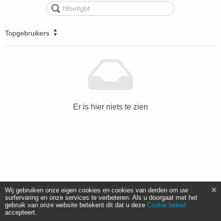
Topgebruikers
Er is hier niets te zien
Wij gebruiken onze eigen cookies en cookies van derden om uw
surfervaring en onze services te verbeteren. Als u doorgaat met het
gebruik van onze website betekent dit dat u deze
Cookie beleid
accepteert.