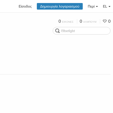
Είσοδος
Δημιουργία λογαριασμού
Περί
EL
0
0
0
ΕΙΚΌΝΕΣ
ΆΛΜΠΟΥΜ