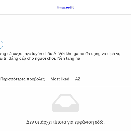
trường cá cược trực tuyến châu Á. Với kho game đa dạng và dịch vụ
ải trí đẳng cấp cho người chơi. Nền tảng nà
Περισσότερες προβολές
Most liked
AZ
Δεν υπάρχει τίποτα για εμφάνιση εδώ.