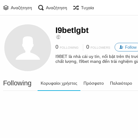
Αναζήτηση
Αναζήτηση
Τυχαία
I9betlgbt
0
0
Follow
FOLLOWING
FOLLOWERS
I9BET là nhà cái uy tín, nổi bật trên thị 
chất lượng, I9bet mang đến trải nghiệm gi
Following
Κορυφαίοι χρήστες
Πρόσφατο
Παλαιότερο