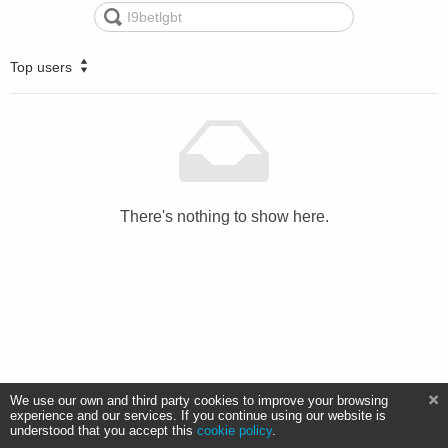
Top users
There's nothing to show here.
We use our own and third party cookies to improve your browsing
experience and our services. If you continue using our website is
understood that you accept this
cookie policy
.