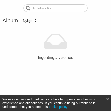
Album
Nylige
Ingenting å vise her.
We use our own and third party cookies to improve your browsing
experience and our services. If you continue using our website is
understood that you accept this
cookie policy
.