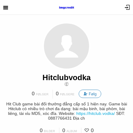
Hitclubvodka
0
0
Følg
FØLGER
FØLGERE
Hit Club game bài đổi thưởng đẳng cấp số 1 hiện nay. Game bài
Hitclub có nhiều trò chơi đa dạng: bài mậu binh, bài phỏm, bài
liêng, tài xỉu MD5, xóc đĩa. Website:
https://hitclub.vodka/
SĐT:
0887766431 Địa ch
0
0
0
BILDER
ALBUM