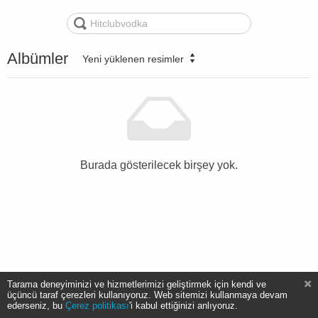
Albümler
Yeni yüklenen resimler
Burada gösterilecek birşey yok.
Tarama deneyiminizi ve hizmetlerimizi geliştirmek için kendi ve
üçüncü taraf çerezleri kullanıyoruz. Web sitemizi kullanmaya devam
ederseniz, bu
Çerez politikası
'i kabul ettiğinizi anlıyoruz.