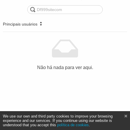
Principais usuários
Não há nada para ver aqui.
We use our own and third party cookies to improve your browsing
experience and our services. If you continue using our website is
understood that you accept this
política de cookies
.