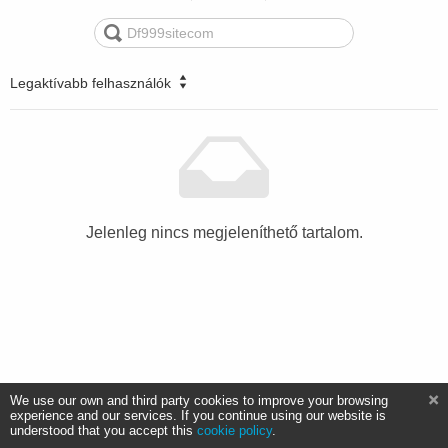
Legaktívabb felhasználók
Jelenleg nincs megjeleníthető tartalom.
We use our own and third party cookies to improve your browsing
experience and our services. If you continue using our website is
understood that you accept this
cookie policy
.