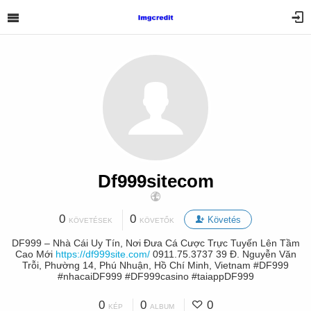
Df999sitecom
0
0
Követés
KÖVETÉSEK
KÖVETŐK
DF999 – Nhà Cái Uy Tín, Nơi Đưa Cá Cược Trực Tuyến Lên Tầm
Cao Mới
https://df999site.com/
0911.75.3737 39 Đ. Nguyễn Văn
Trỗi, Phường 14, Phú Nhuận, Hồ Chí Minh, Vietnam #DF999
#nhacaiDF999 #DF999casino #taiappDF999
0
0
0
KÉP
ALBUM