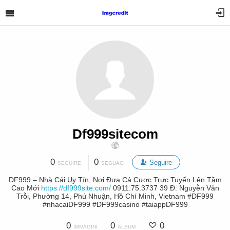
Df999sitecom
0
0
Seguire
SEGUIRE
SEGUACI
DF999 – Nhà Cái Uy Tín, Nơi Đưa Cá Cược Trực Tuyến Lên Tầm
Cao Mới
https://df999site.com/
0911.75.3737 39 Đ. Nguyễn Văn
Trỗi, Phường 14, Phú Nhuận, Hồ Chí Minh, Vietnam #DF999
#nhacaiDF999 #DF999casino #taiappDF999
0
0
0
IMMAGINI
ALBUM