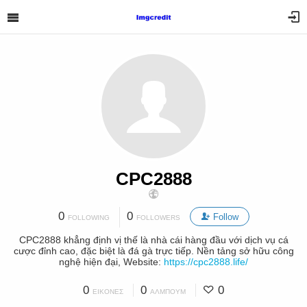
CPC2888
0
0
Follow
FOLLOWING
FOLLOWERS
CPC2888 khẳng định vị thế là nhà cái hàng đầu với dịch vụ cá
cược đỉnh cao, đặc biệt là đá gà trực tiếp. Nền tảng sở hữu công
nghệ hiện đại, Website:
https://cpc2888.life/
0
0
0
ΕΙΚΌΝΕΣ
ΆΛΜΠΟΥΜ