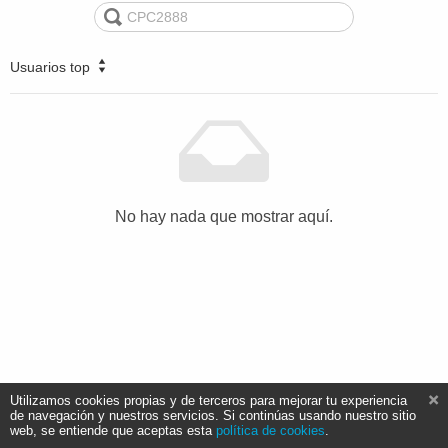
Usuarios top
No hay nada que mostrar aquí.
Utilizamos cookies propias y de terceros para mejorar tu experiencia
de navegación y nuestros servicios. Si continúas usando nuestro sitio
web, se entiende que aceptas esta
política de cookies
.