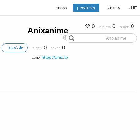
HE
אודות
צור חשבון
היכנס
0
0
0
תמונות
אלבומים
Anixanime
0
0
לעקוב
במעקב
עוקבים
anix
https://anix.to