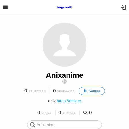
Anixanime
0
0
Seuraa
SEURATAAN
SEURAAJAA
anix
https://anix.to
0
0
0
KUVAA
ALBUMIA