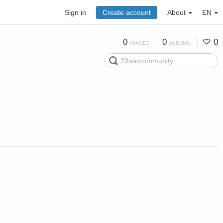
Sign in
Create account
About
EN
0
0
0
IMAGES
ALBUMS