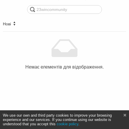
Нові
Немає елементів для відображення.
We use our own and third party cookies to improve your browsing
experience and our services. If you continue using our website is
understood that you accept this
cookie policy
.