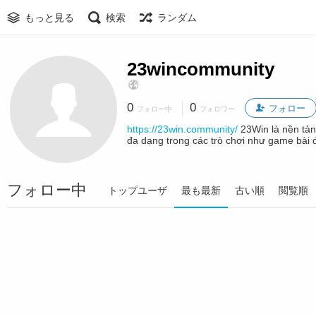
もっと見る
検索
ランダム
23wincommunity
0
0
フォロー
フォロー中
フォロワー
https://23win.community/
23Win là nền tảng
đa dạng trong các trò chơi như game bài đ
フォロー中
トップユーザ
最も最新
古い順
閲覧順