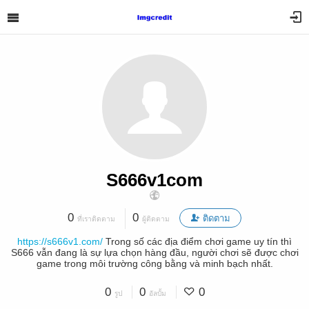
S666v1com
0
0
ติดตาม
ที่เราติดตาม
ผู้ติดตาม
https://s666v1.com/
Trong số các địa điểm chơi game uy tín thì
S666 vẫn đang là sự lựa chọn hàng đầu, người chơi sẽ được chơi
game trong môi trường công bằng và minh bạch nhất.
0
0
0
รูป
อัลบั้ม