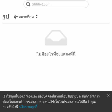
รูป
ผู้ชมมากที่สุด
ไม่มีอะไรที่จะแสดงที่นี่
เราใช้คุกกี้ของเราเองและของบุคคลที่สามเพื่อปรับปรุงประสบการณ์การ
ท่องเว็บและบริการของเรา หากคุณใช้เว็บไซต์ของเราต่อไปถือว่าคุณ
ยอมรับสิ่งนี้
นโยบายคุกกี้