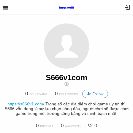
S666v1com
0
0
Follow
FOLLOWING
FOLLOWERS
https://s666v1.com/
Trong số các địa điểm chơi game uy tín thì
S666 vẫn đang là sự lựa chọn hàng đầu, người chơi sẽ được chơi
game trong môi trường công bằng và minh bạch nhất.
0
0
0
ΕΙΚΌΝΕΣ
ΆΛΜΠΟΥΜ