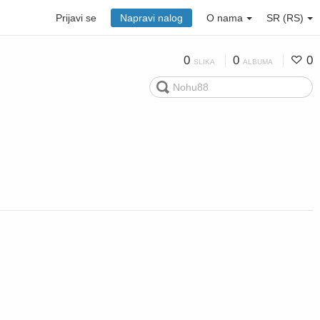
Prijavi se
Napravi nalog
O nama
SR (RS)
0
0
0
SLIKA
ALBUMA