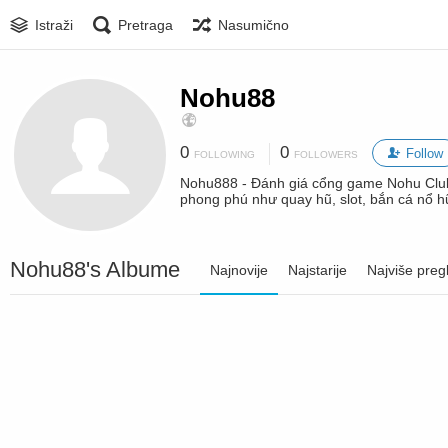
Istraži
Pretraga
Nasumično
Nohu88
0
0
Follow
FOLLOWING
FOLLOWERS
Nohu888 - Đánh giá cổng game Nohu Club,
phong phú như quay hũ, slot, bắn cá nổ hũ
Nohu88's Albume
Najnovije
Najstarije
Najviše preg