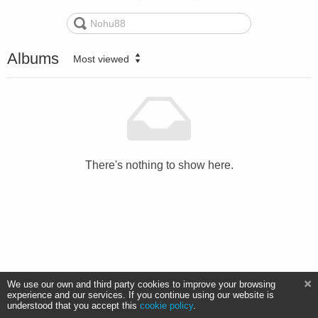
Albums
Most viewed
There's nothing to show here.
We use our own and third party cookies to improve your browsing
experience and our services. If you continue using our website is
understood that you accept this
cookie policy
.