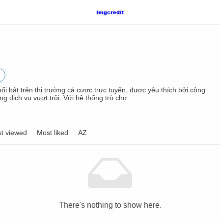
i bật trên thị trường cá cược trực tuyến, được yêu thích bởi cộng
g dịch vụ vượt trội. Với hệ thống trò chơ
t viewed
Most liked
AZ
There's nothing to show here.