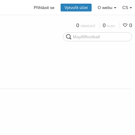
Přihlásit se
Vytvořit účet
O webu
CS
0
0
0
OBRÁZKŮ
ALBA