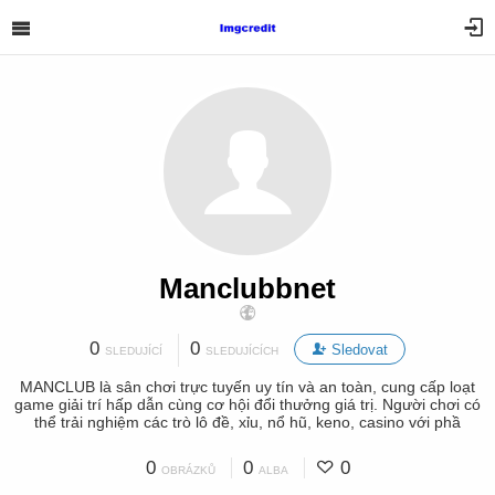
Manclubbnet
0
0
Sledovat
SLEDUJÍCÍ
SLEDUJÍCÍCH
MANCLUB là sân chơi trực tuyến uy tín và an toàn, cung cấp loạt
game giải trí hấp dẫn cùng cơ hội đổi thưởng giá trị. Người chơi có
thể trải nghiệm các trò lô đề, xỉu, nổ hũ, keno, casino với phầ
0
0
0
OBRÁZKŮ
ALBA