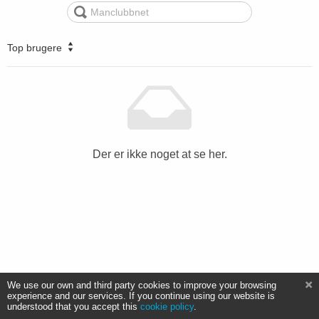
Top brugere
Der er ikke noget at se her.
We use our own and third party cookies to improve your browsing
experience and our services. If you continue using our website is
understood that you accept this
cookie policy
.