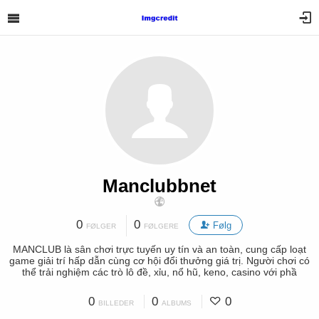
Manclubbnet
0
0
Følg
FØLGER
FØLGERE
MANCLUB là sân chơi trực tuyến uy tín và an toàn, cung cấp loạt
game giải trí hấp dẫn cùng cơ hội đổi thưởng giá trị. Người chơi có
thể trải nghiệm các trò lô đề, xỉu, nổ hũ, keno, casino với phầ
0
0
0
BILLEDER
ALBUMS