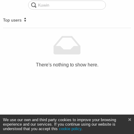
Top users
There's nothing to show here.
We use our own and third party cookies to improve your browsing
experience and our services. If you continue using our website is
understood that you accept this
cookie policy
.