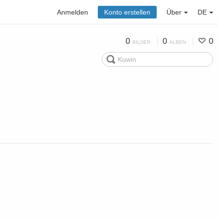
Anmelden
Konto erstellen
Über
DE
0
0
0
BILDER
ALBEN