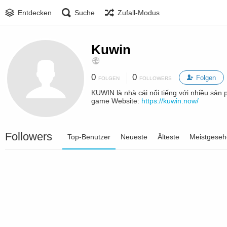
Entdecken
Suche
Zufall-Modus
Kuwin
0
0
Folgen
FOLGEN
FOLLOWERS
KUWIN là nhà cái nổi tiếng với nhiều sản p
game Website:
https://kuwin.now/
Followers
Top-Benutzer
Neueste
Älteste
Meistgese