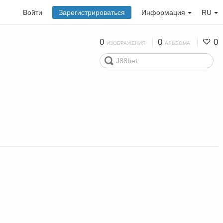
Войти
Зарегистрироваться
Информация
RU
0
0
0
ИЗОБРАЖЕНИЯ
АЛЬБОМА