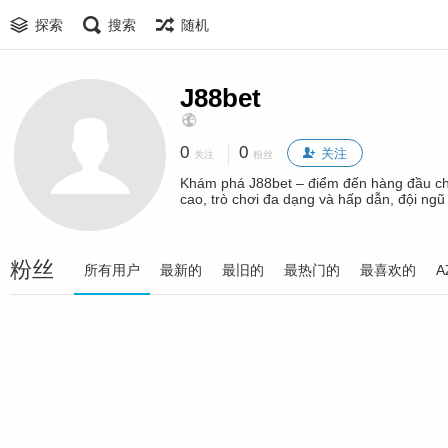
探索
搜索
随机
J88bet
0
0
关注
关注
粉丝
Khám phá J88bet – điểm đến hàng đầu cho 
cao, trò chơi đa dạng và hấp dẫn, đội ngũ
粉丝
所有用户
最新的
最旧的
最热门的
最喜欢的
A