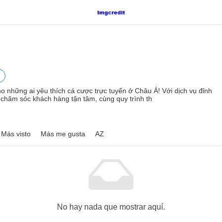
những ai yêu thích cá cược trực tuyến ở Châu Á! Với dịch vụ đỉnh
 chăm sóc khách hàng tận tâm, cùng quy trình th
Más visto
Más me gusta
AZ
No hay nada que mostrar aquí.