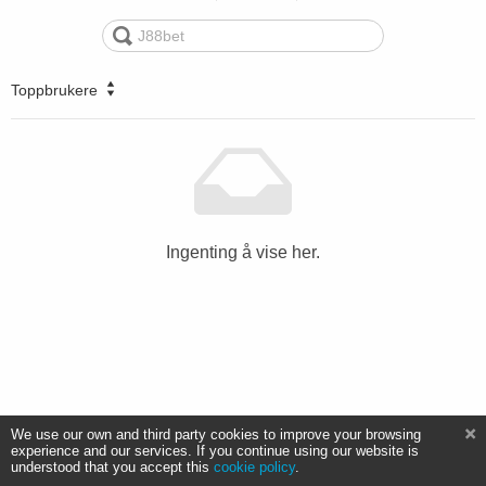
Toppbrukere
Ingenting å vise her.
We use our own and third party cookies to improve your browsing
experience and our services. If you continue using our website is
understood that you accept this
cookie policy
.