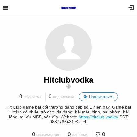
Hitclubvodka
0
0
Подписаться
ПОДПИСАН
ПОДПИСЧИКА
Hit Club game bài đổi thưởng đẳng cấp số 1 hiện nay. Game bài
Hitclub có nhiều trò chơi đa dạng: bài mậu binh, bài phỏm, bài
liêng, tài xỉu MD5, xóc đĩa. Website:
https://hitclub.vodka/
SĐT:
0887766431 Địa ch
0
0
0
ИЗОБРАЖЕНИЯ
АЛЬБОМА