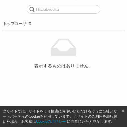
トップユーザ
表示するものはありません。
当サイトでは、サイトをより快適にお使いいただけるように当社とサ
ードパーティのCookieを利用しています。当サイトのご利用を続行頂
いた場合、お客様は
Cookieのポリシー
に同意頂いたと見なします。