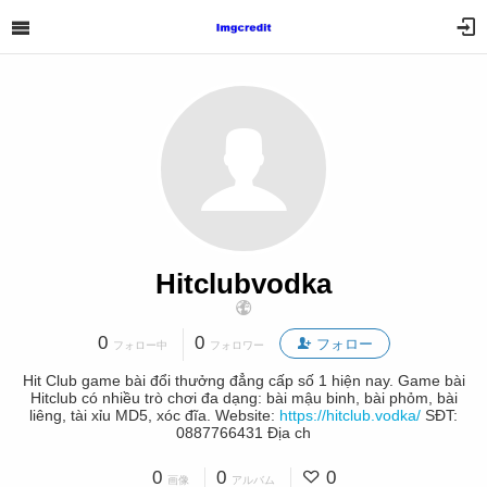
Hitclubvodka
0
0
フォロー
フォロー中
フォロワー
Hit Club game bài đổi thưởng đẳng cấp số 1 hiện nay. Game bài
Hitclub có nhiều trò chơi đa dạng: bài mậu binh, bài phỏm, bài
liêng, tài xỉu MD5, xóc đĩa. Website:
https://hitclub.vodka/
SĐT:
0887766431 Địa ch
0
0
0
画像
アルバム