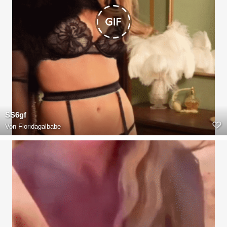
SS6gf
Von
Floridagalbabe