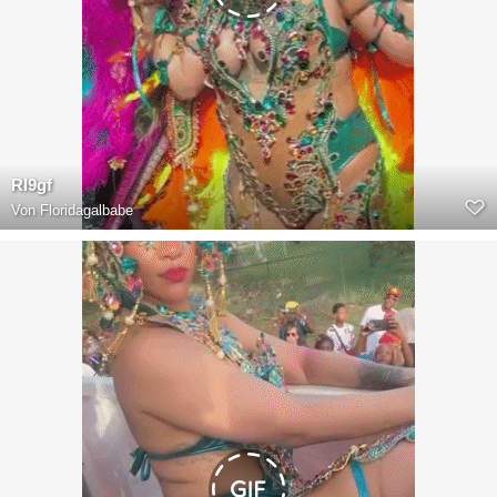
RI9gf
Von
Floridagalbabe