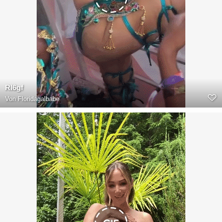
RI6gf
Von
Floridagalbabe