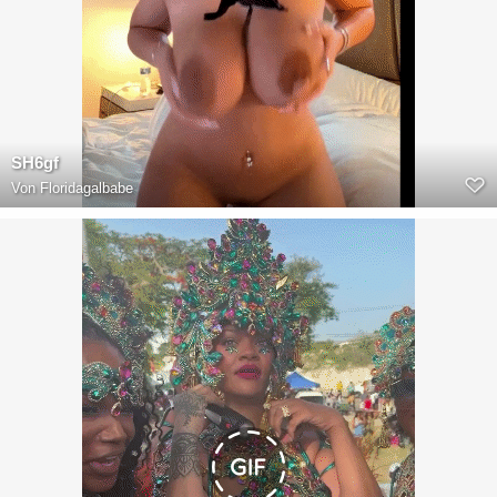
SH6gf
Von
Floridagalbabe