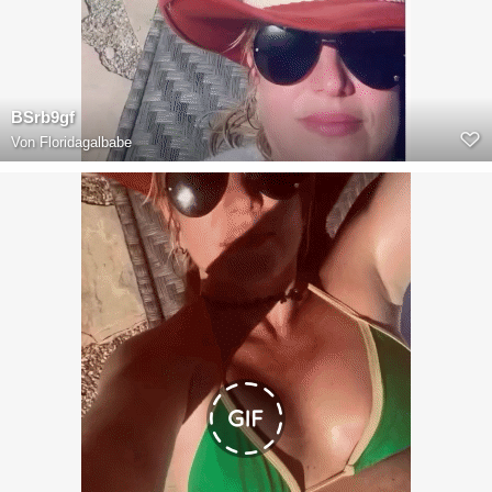
BSrb9gf
Von
Floridagalbabe