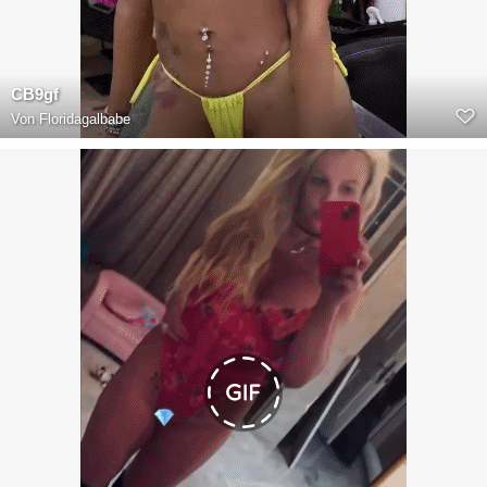
CB9gf
Von
Floridagalbabe