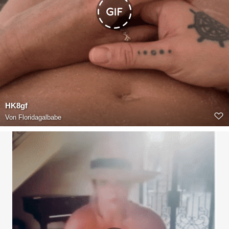
HK8gf
Von
Floridagalbabe