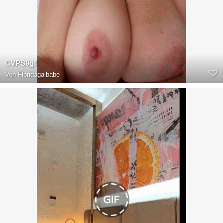
CVPS9gf
Von
Floridagalbabe