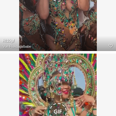
RI10gf
Von
Floridagalbabe