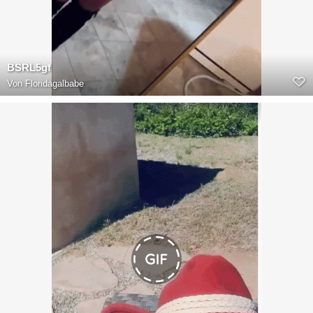
BSRL5gf
Von
Floridagalbabe