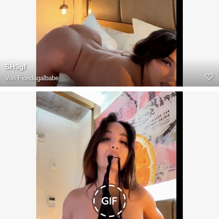
SH9gf
Von
Floridagalbabe