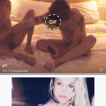
gf1
Von
Floridagalbabe