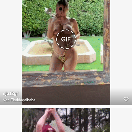
sju12gf
Von
Floridagalbabe