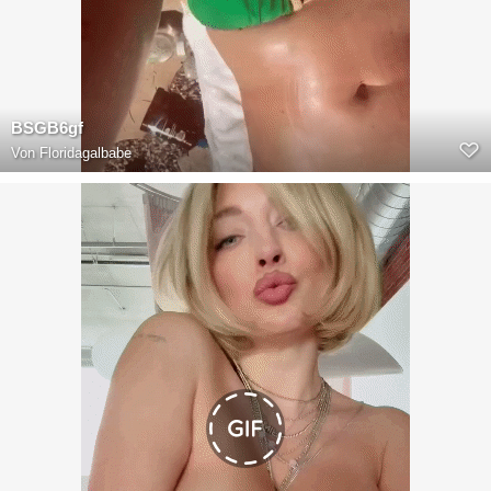
BSGB6gf
Von
Floridagalbabe