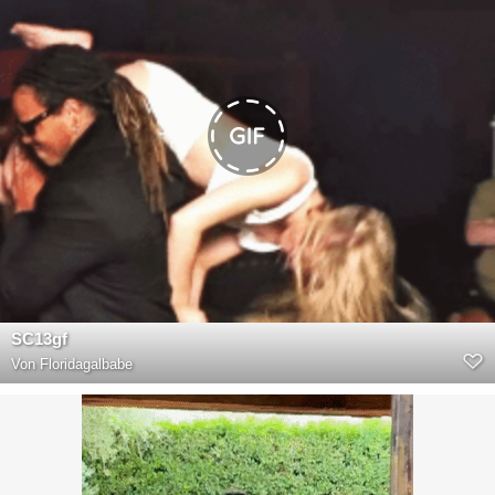
SC13gf
Von
Floridagalbabe