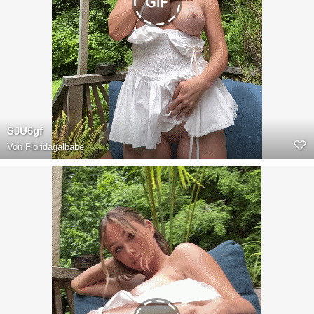
SJU6gf
Von
Floridagalbabe