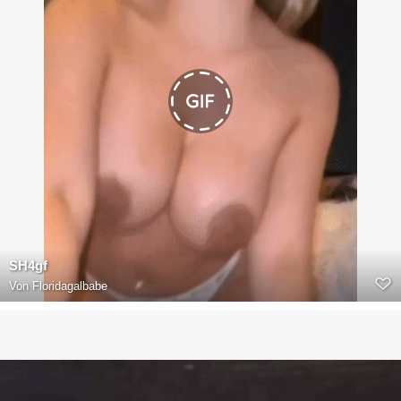
SH4gf
Von
Floridagalbabe