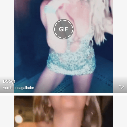
BS5gf
Von
Floridagalbabe