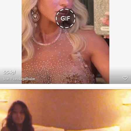
SS4gf
Von
Floridagalbabe