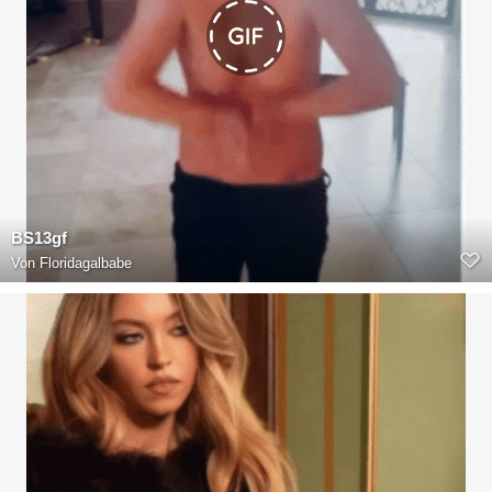
BS13gf
Von
Floridagalbabe