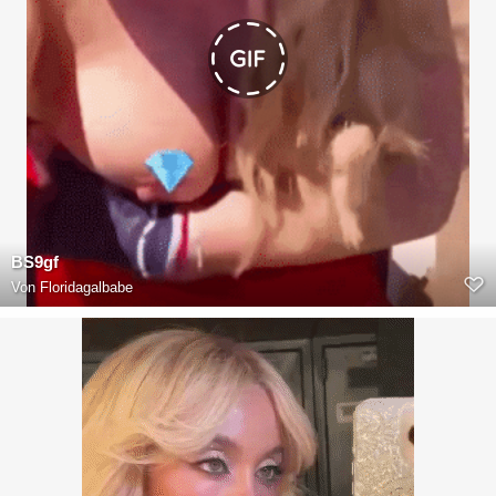
BS9gf
Von
Floridagalbabe