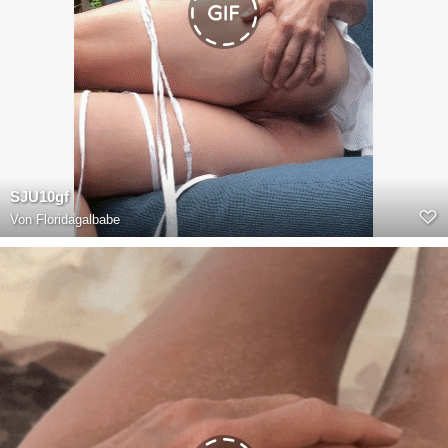
SJU10gf
Von
Floridagalbabe