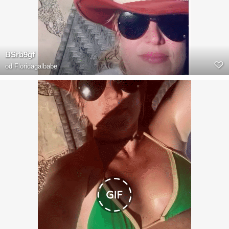
BSrb9gf
od
Floridagalbabe