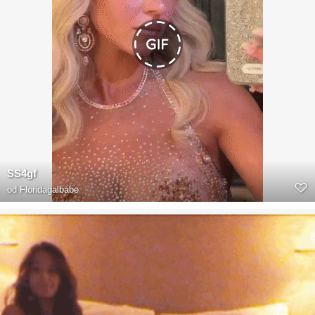
SS4gf
od
Floridagalbabe