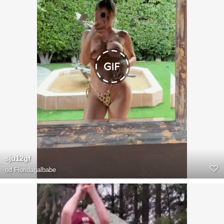
sju12gf
od
Floridagalbabe