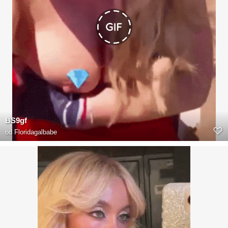
BS9gf
od
Floridagalbabe