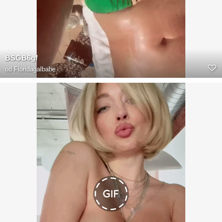
BSGB6gf
od
Floridagalbabe