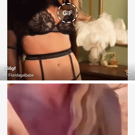
SS6gf
od
Floridagalbabe