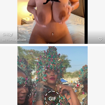
SH6gf
od
Floridagalbabe