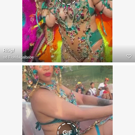
RI9gf
od
Floridagalbabe