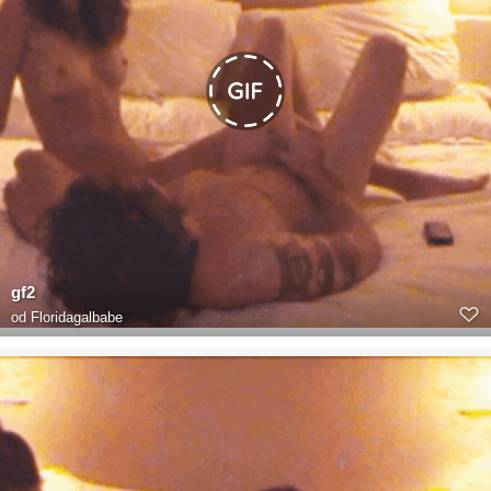
gf2
od
Floridagalbabe