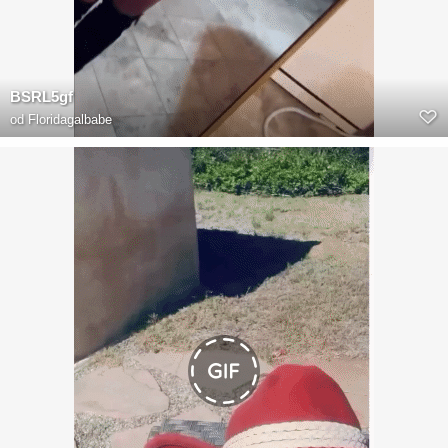
BSRL5gf
od
Floridagalbabe