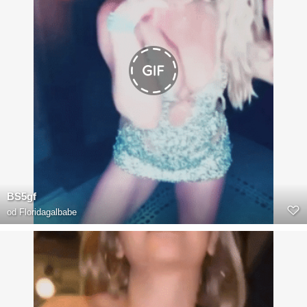
BS5gf
od
Floridagalbabe