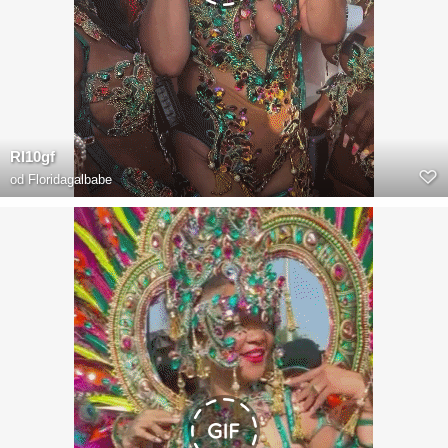
RI10gf
od
Floridagalbabe