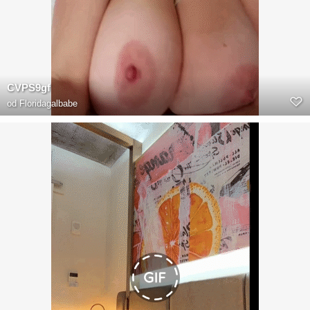
CVPS9gf
od
Floridagalbabe