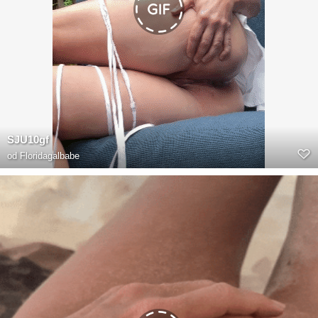
SJU10gf
od
Floridagalbabe