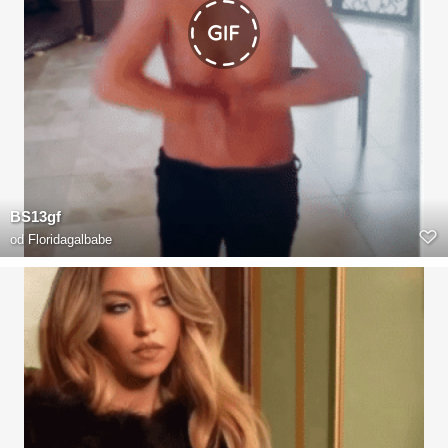
BS13gf
od
Floridagalbabe