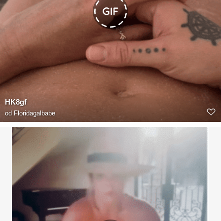
HK8gf
od
Floridagalbabe