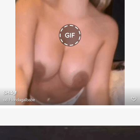
SH4gf
od
Floridagalbabe