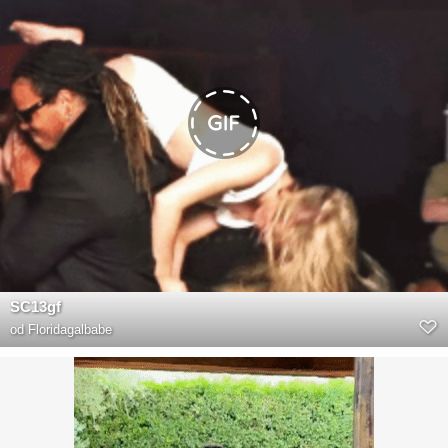
SC13gf
od
Floridagalbabe