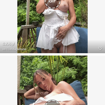
SJU6gf
od
Floridagalbabe