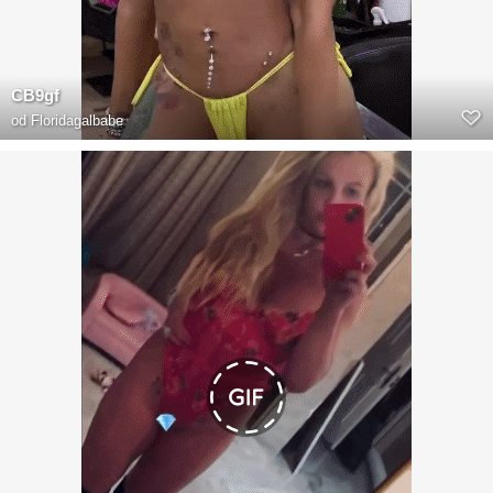
CB9gf
od
Floridagalbabe