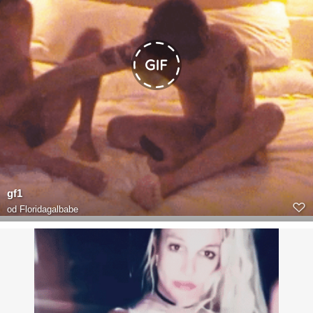
gf1
od
Floridagalbabe