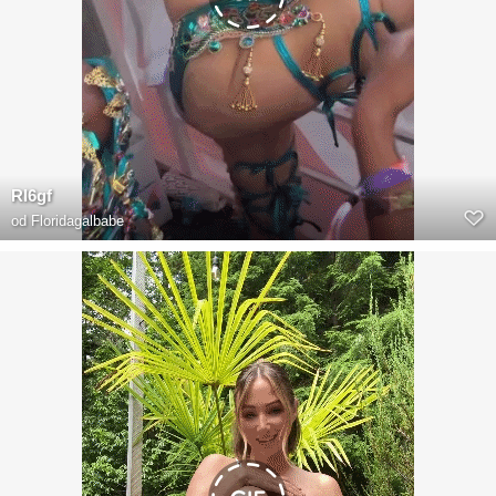
RI6gf
od
Floridagalbabe