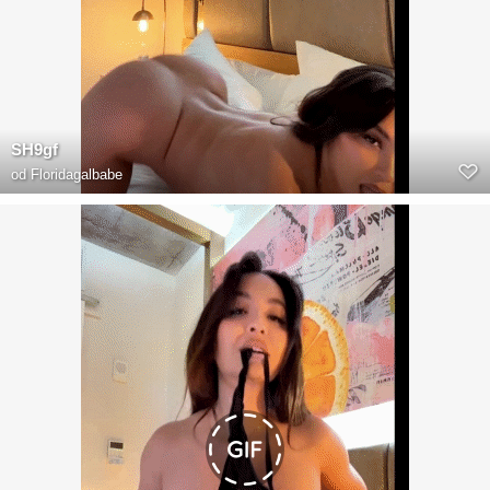
SH9gf
od
Floridagalbabe