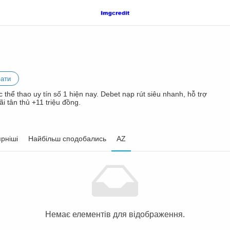
вати
thể thao uy tín số 1 hiện nay. Debet nạp rút siêu nhanh, hỗ trợ
i tân thủ +11 triệu đồng.
рніші
Найбільш сподобались
AZ
Немає елементів для відображення.