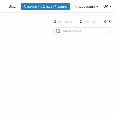
Вхід
Створити обліковий запис
Інформація
UK
0
0
0
ЗОБРАЖЕНЬ
АЛЬБОМІВ