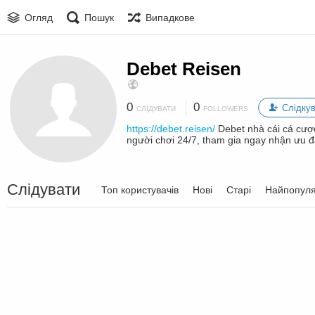
Огляд
Пошук
Випадкове
Debet Reisen
0
0
Слідку
СЛІДУВАТИ
FOLLOWERS
https://debet.reisen/
Debet nhà cái cá cược 
người chơi 24/7, tham gia ngay nhận ưu đã
Слідувати
Топ користувачів
Нові
Старі
Найпопуля