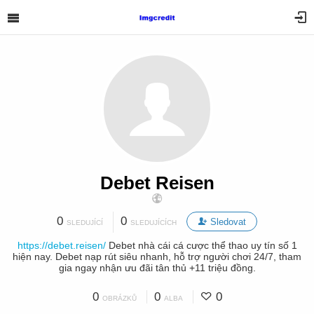
Debet Reisen
0
0
Sledovat
SLEDUJÍCÍ
SLEDUJÍCÍCH
https://debet.reisen/
Debet nhà cái cá cược thể thao uy tín số 1
hiện nay. Debet nạp rút siêu nhanh, hỗ trợ người chơi 24/7, tham
gia ngay nhận ưu đãi tân thủ +11 triệu đồng.
0
0
0
OBRÁZKŮ
ALBA