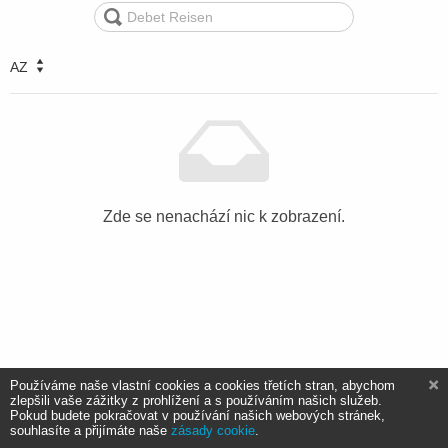
AZ
Zde se nenachází nic k zobrazení.
Používáme naše vlastní cookies a cookies třetích stran, abychom
zlepšili vaše zážitky z prohlížení a s používáním našich služeb.
Pokud budete pokračovat v používání našich webových stránek,
souhlasíte a přijímáte naše
zásady cookie
.