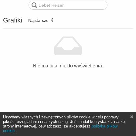
Grafiki
Najstarsze
Nie ma tutaj nic do wyświetlenia.
Używamy własnych i zewnętrznych plików cookie w celu poprawy
jakości przeglądania i naszych usług. Jeśli nadal korzystasz z naszej
strony internetowej, oświadczasz, że akceptujesz
polityka plików
cookie
.