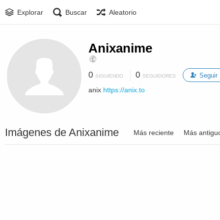
Explorar
Buscar
Aleatorio
Anixanime
0
0
Seguir
SIGUIENDO
SEGUIDORES
anix
https://anix.to
Imágenes de Anixanime
Más reciente
Más antigu