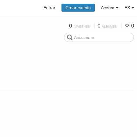
Entrar
Crear cuenta
Acerca
ES
0
0
0
IMÁGENES
ÁLBUMES