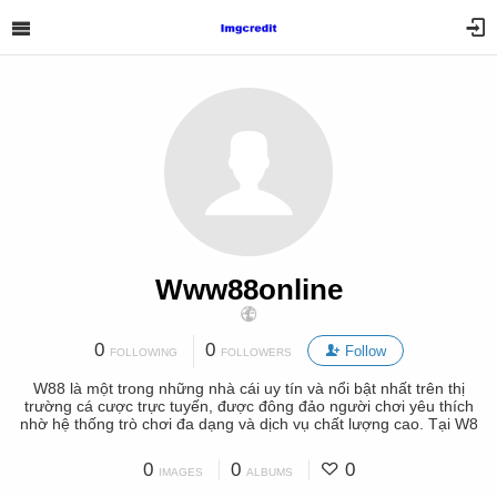
Www88online
0
0
Follow
FOLLOWING
FOLLOWERS
W88 là một trong những nhà cái uy tín và nổi bật nhất trên thị
trường cá cược trực tuyến, được đông đảo người chơi yêu thích
nhờ hệ thống trò chơi đa dạng và dịch vụ chất lượng cao. Tại W8
0
0
0
IMAGES
ALBUMS