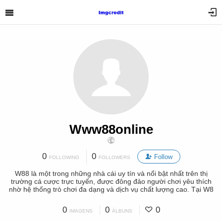
Www88online
0
0
Follow
FOLLOWING
FOLLOWERS
W88 là một trong những nhà cái uy tín và nổi bật nhất trên thị
trường cá cược trực tuyến, được đông đảo người chơi yêu thích
nhờ hệ thống trò chơi đa dạng và dịch vụ chất lượng cao. Tại W8
0
0
0
IMAGENS
ÁLBUNS