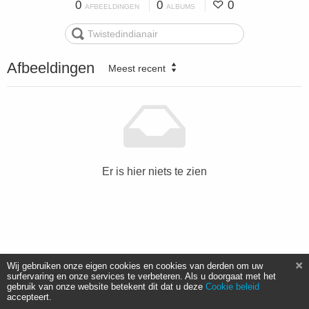
0
0
0
AFBEELDINGEN
ALBUMS
Afbeeldingen
Meest recent
Er is hier niets te zien
Wij gebruiken onze eigen cookies en cookies van derden om uw
surfervaring en onze services te verbeteren. Als u doorgaat met het
gebruik van onze website betekent dit dat u deze
Cookie beleid
accepteert.