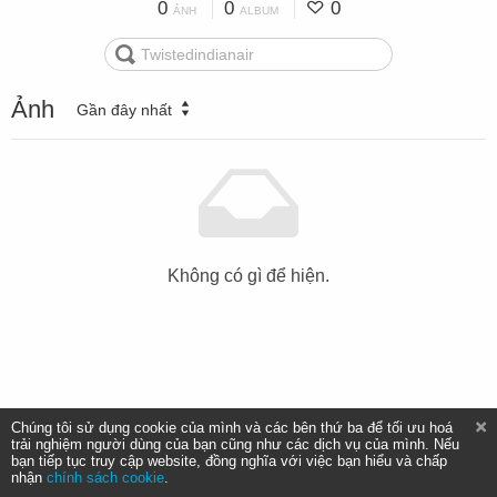
0
0
0
ẢNH
ALBUM
Ảnh
Gần đây nhất
Không có gì để hiện.
Chúng tôi sử dụng cookie của mình và các bên thứ ba để tối ưu hoá
trải nghiệm người dùng của bạn cũng như các dịch vụ của mình. Nếu
bạn tiếp tục truy cập website, đồng nghĩa với việc bạn hiểu và chấp
nhận
chính sách cookie
.