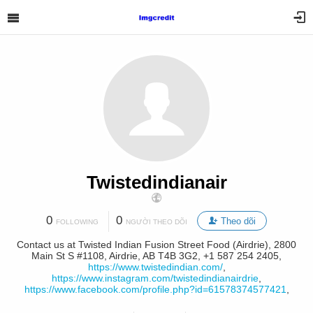
Twistedindianair
0
0
Theo dõi
FOLLOWING
NGƯỜI THEO DÕI
Contact us at Twisted Indian Fusion Street Food (Airdrie), 2800
Main St S #1108, Airdrie, AB T4B 3G2, +1 587 254 2405,
https://www.twistedindian.com/
,
https://www.instagram.com/twistedindianairdrie
,
https://www.facebook.com/profile.php?id=61578374577421
,