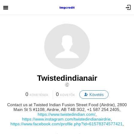
Twistedindianair
0
0
Követés
KÖVETÉSEK
KÖVETŐK
Contact us at Twisted Indian Fusion Street Food (Airdrie), 2800
Main St S #1108, Airdrie, AB T4B 3G2, +1 587 254 2405,
https://www.twistedindian.com/
,
https://www.instagram.com/twistedindianairdrie
,
https://www.facebook.com/profile.php?id=61578374577421
,