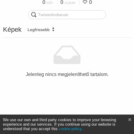
0
0
0
KÉP
ALBUM
Képek
Legfrissebb
Jelenleg nincs megjeleníthető tartalom.
We use our own and third party cookies to improve your browsing
experience and our services. If you continue using our website is
understood that you accept this
cookie policy
.