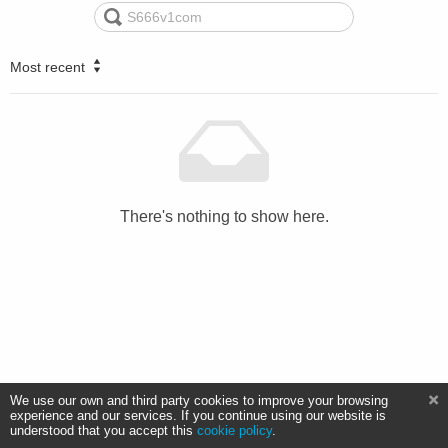
Most recent
There's nothing to show here.
We use our own and third party cookies to improve your browsing
experience and our services. If you continue using our website is
understood that you accept this
cookie policy
.