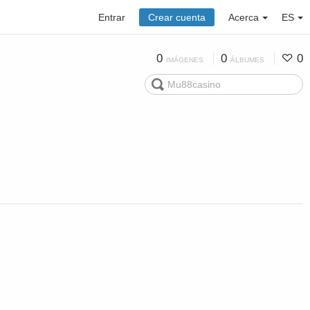
Entrar
Crear cuenta
Acerca
ES
0
0
0
IMÁGENES
ÁLBUMES