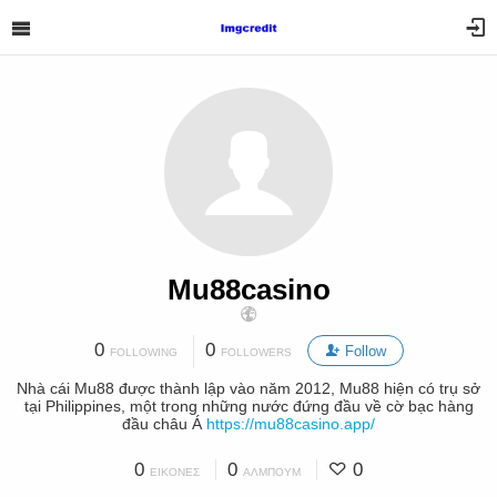
Mu88casino
0
0
Follow
FOLLOWING
FOLLOWERS
Nhà cái Mu88 được thành lập vào năm 2012, Mu88 hiện có trụ sở
tại Philippines, một trong những nước đứng đầu về cờ bạc hàng
đầu châu Á
https://mu88casino.app/
0
0
0
ΕΙΚΌΝΕΣ
ΆΛΜΠΟΥΜ