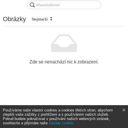
Obrázky
Nejstarší
Zde se nenachází nic k zobrazení.
Používáme naše vlastní cookies a cookies třetích stran, abychom
zlepšili vaše zážitky z prohlížení a s používáním našich služeb.
Pokud budete pokračovat v používání našich webových stránek,
souhlasíte a přijímáte naše
zásady cookie
.