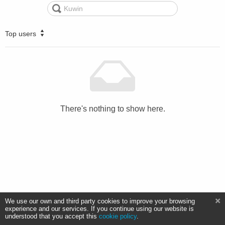
Top users
There's nothing to show here.
We use our own and third party cookies to improve your browsing
experience and our services. If you continue using our website is
understood that you accept this
cookie policy
.