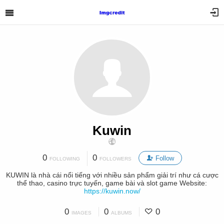
Kuwin
0
0
Follow
FOLLOWING
FOLLOWERS
KUWIN là nhà cái nổi tiếng với nhiều sản phẩm giải trí như cá cược
thể thao, casino trực tuyến, game bài và slot game Website:
https://kuwin.now/
0
0
0
IMAGES
ALBUMS