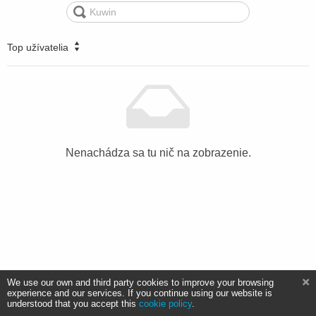
Top užívatelia
Nenachádza sa tu nič na zobrazenie.
We use our own and third party cookies to improve your browsing
experience and our services. If you continue using our website is
understood that you accept this
cookie policy
.