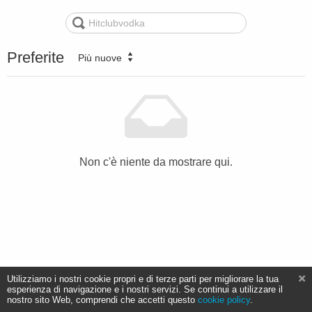
Preferite
Più nuove
Non c'è niente da mostrare qui.
Utilizziamo i nostri cookie propri e di terze parti per migliorare la tua
esperienza di navigazione e i nostri servizi. Se continui a utilizzare il
nostro sito Web, comprendi che accetti questo
cookie policy
.